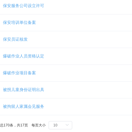
Ctrl
保安服务公司设立许可
加
1
键,
保安培训单位备案
阅
读
详
保安员证核发
细
操
作
爆破作业人员资格认定
说
明
请
爆破作业项目备案
按
快
捷
被拐儿童身份证明出具
键
Ctrl
被拘留人家属会见服务
加
Alt
加
问
总170条，共17页 每页大小
号