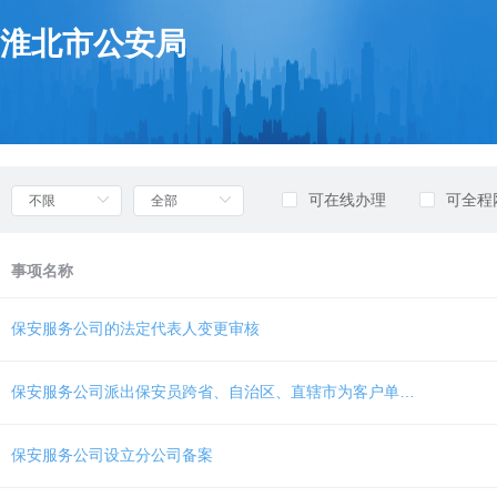
欢
迎
淮北市公安局
进
入
部
门
列
表，
盲
可在线办理
可全程
人
用
户
事项名称
使
用
无
保安服务公司的法定代表人变更审核
障
碍，
请
保安服务公司派出保安员跨省、自治区、直辖市为客户单位提供保安服务备案
按
快
捷
保安服务公司设立分公司备案
键