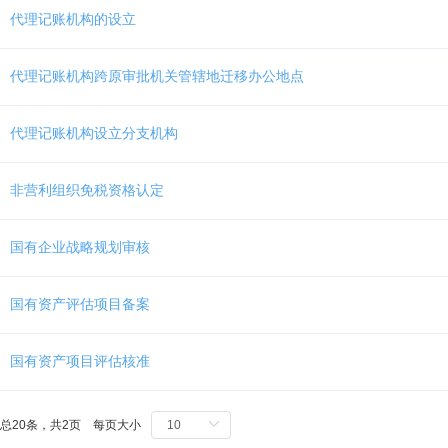
Ctrl
代理记账机构的设立
加
1
键,
代理记账机构跨原审批机关管辖地迁移办公地点
阅
读
详
代理记账机构设立分支机构
细
操
作
非营利组织免税资格认定
说
明
请
国有企业战略规划审核
按
快
捷
国有资产评估项目备案
键
Ctrl
国有资产项目评估核准
加
Alt
加
问
总20条，共2页 每页大小
号