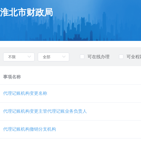
欢
迎
淮北市财政局
进
入
部
门
列
表，
盲
可在线办理
可全程
人
用
户
事项名称
使
用
无
代理记账机构变更名称
障
碍，
请
代理记账机构变更主管代理记账业务负责人
按
快
捷
代理记账机构撤销分支机构
键